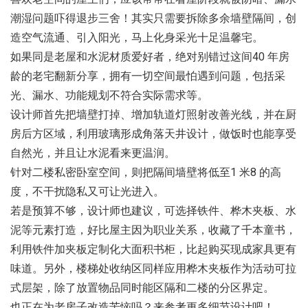
潮湿问题吓得退步三舍！其实只需要拆除多余墙壁隔间，创
造空气流通、引入阳光，马上化身采光十足温馨宅。
如果同是老屋和水泥材质爱好者，绝对别错过这间40 年房
龄的老宅翻新分享，拥有一切空间最怕遇到问题，包括采
光、漏水、功能规划不符合实际需求等。
设计师首先把墙壁打掉、增加轨道灯照射改善光线，并在厨
房后方区域，利用玻璃形成角落天井设计，做饭时也能享受
自然光，并且让水泥看来更温润。
针对二楼私密卧室空间，则把隔间墙壁将低至1 米8 的高
度，不干扰隐私又可让光进入。
若是预算不够，设计师也建议，可选择铁件、桦木夹板、水
泥等元素打造，好比屋主因为职业关系，收藏了千本童书，
利用铁件加夹板定制化大面积书柜，比起购买现成家具更有
味道。另外，楼梯处收纳区同样应用桦木夹板作为活动可拉
式层架，除了放置物品同时能区隔和二楼的分区界定。
也正在为老房子改造苦恼吗？来参考更多细节设计吧！