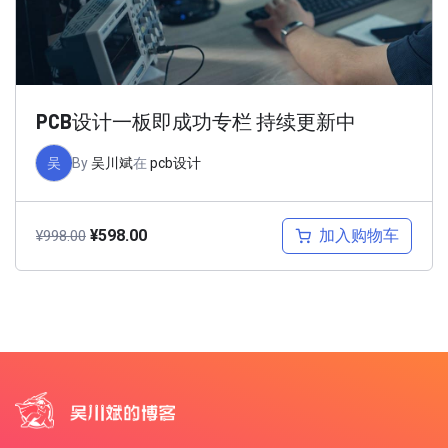
PCB设计一板即成功专栏 持续更新中
吴
By
吴川斌
在
pcb设计
加入购物车
¥
598.00
¥
998.00