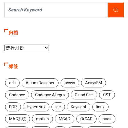
归档
标签
ads
Altium Designer
ansys
AnsysEM
Cadence
Cadence Allegro
C and C++
CST
DDR
HyperLynx
ide
Keysight
linux
MAC系统
matlab
MCAD
OrCAD
pads