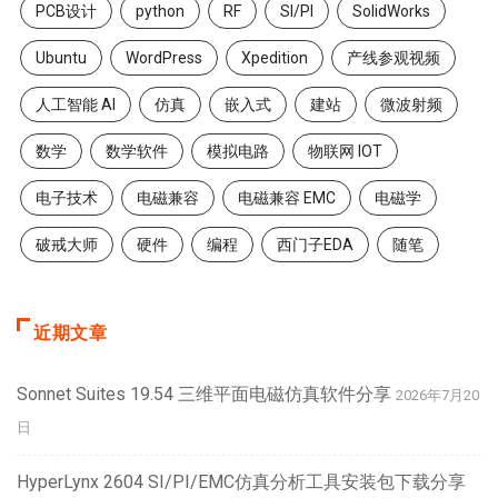
PCB设计
python
RF
SI/PI
SolidWorks
Ubuntu
WordPress
Xpedition
产线参观视频
人工智能 AI
仿真
嵌入式
建站
微波射频
数学
数学软件
模拟电路
物联网 IOT
电子技术
电磁兼容
电磁兼容 EMC
电磁学
破戒大师
硬件
编程
西门子EDA
随笔
近期文章
Sonnet Suites 19.54 三维平面电磁仿真软件分享
2026年7月20
日
HyperLynx 2604 SI/PI/EMC仿真分析工具安装包下载分享