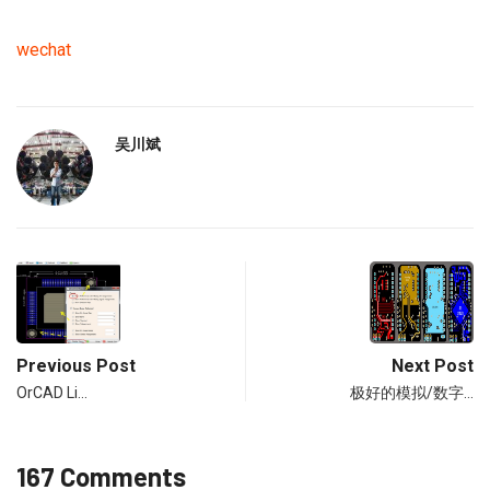
wechat
吴川斌
Previous Post
Next Post
OrCAD Li…
极好的模拟/数字…
167 Comments