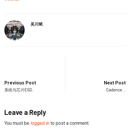
吴川斌
Previous Post
Next Post
系统与芯片ESD…
Cadence …
Leave a Reply
You must be
logged in
to post a comment.