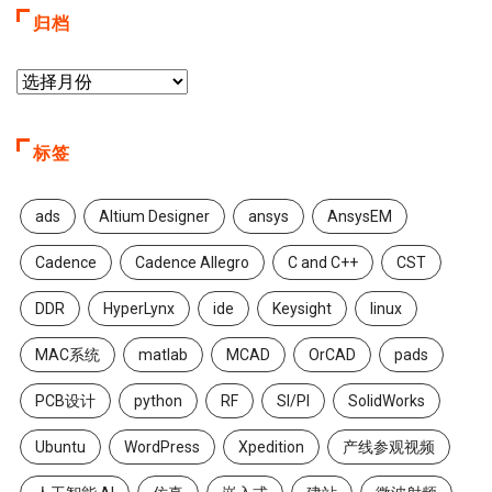
归档
标签
ads
Altium Designer
ansys
AnsysEM
Cadence
Cadence Allegro
C and C++
CST
DDR
HyperLynx
ide
Keysight
linux
MAC系统
matlab
MCAD
OrCAD
pads
PCB设计
python
RF
SI/PI
SolidWorks
Ubuntu
WordPress
Xpedition
产线参观视频