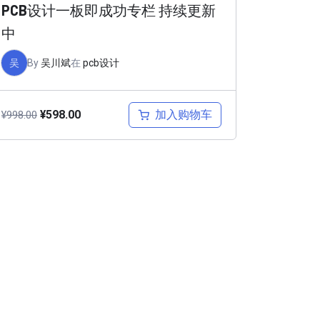
PCB设计一板即成功专栏 持续更新
中
吴
By
吴川斌
在
pcb设计
加入购物车
¥
598.00
¥
998.00