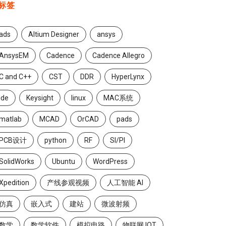
标签
ads
Altium Designer
ansys
AnsysEM
Cadence
Cadence Allegro
C and C++
CST
DDR
HyperLynx
ide
Keysight
linux
MAC系统
matlab
MCAD
OrCAD
pads
PCB设计
python
RF
SI/PI
SolidWorks
Ubuntu
WordPress
Xpedition
产线参观视频
人工智能 AI
仿真
嵌入式
建站
微波射频
数学
数学软件
模拟电路
物联网 IOT