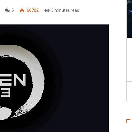
5
66702
3 minutes read