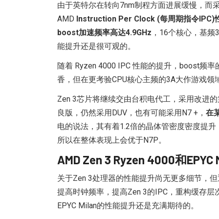
由于英特尔在转向7nm制程方面进展缓慢，而采用Ze
AMD
Instruction Per Clock (每周期指令
boost加速频率高达4.9GHz
，16个核心，基频3
能提升还是很可观的。
随着 Ryzen 4000 IPC 性能的提升，b
香，但在更考验CPU核心主频的3A大作游戏领域
Zen 3芯片将继续交由台积电代工，采用改进
良版，仍然采用DUV，也有可能采用N7 +，
在
电的说法，其有着1.2倍的晶体管密度密度提升
所以在整体表现上会优于N7P。
AMD Zen 3 Ryzen 4000和EP
关于Zen 3处理器的性能提升尚无更多细节，
提高时钟频率，提高Zen 3的IPC，重构缓存层次结构
EPYC Milan的性能提升还是充满期待的。