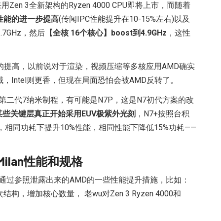
n 3全新架构的Ryzen 4000 CPU即将上市，而随着
IPC)性能的进一步提高
(传闻IPC性能提升在10-15%左右)以及
.7GHz，然后
【全核 16个核心】boost到4.9GHz
，这性
oost频率的提高，以前说对于渲染，视频压缩等多核应用AMD确实
，Intel则更香，但现在局面恐怕会被AMD反转了。
的第二代7纳米制程，有可能是N7P，这是N7初代方案的改
某些关键层真正开始采用EUV极紫外光刻
，N7+按照台积
，相同功耗下提升10%性能，相同性能下降低15%功耗——
YC Milan性能和规格
但通过参照泄露出来的AMD的一些性能提升措施，比如：
，增加核心数量， 老wu对Zen 3 Ryzen 4000和