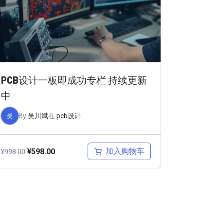
PCB设计一板即成功专栏 持续更新
中
吴
By
吴川斌
在
pcb设计
加入购物车
¥
598.00
¥
998.00