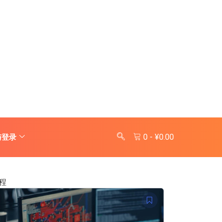
0
-
¥
0.00
与登录
程