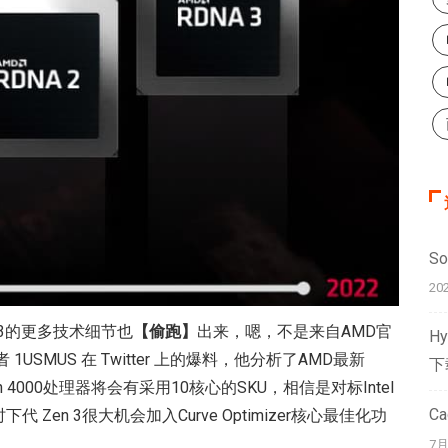
S
20
 3的更多技术细节也
【偷跑】
出来，嗯，不是来自AMD官
H
作者 1USMUS 在 Twitter 上的爆料，他分析了AMD最新
下
en 4000处理器将会有采用10核心的SKU，相信是对标Intel
C
品，同时下代 Zen 3很大机会加入Curve Optimizer核心最佳化功
7