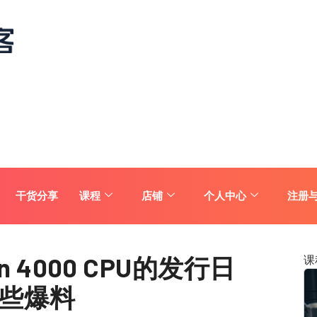
干货分享
课程
店铺
个人中心
注册
zen 4000 CPU的发行日
课
些爆料