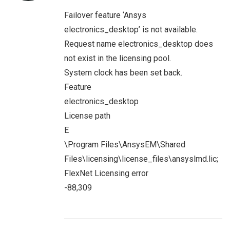
Failover feature ‘Ansys
electronics_desktop’ is not available.
Request name electronics_desktop does
not exist in the licensing pool.
System clock has been set back.
Feature
electronics_desktop
License path
E
\Program Files\AnsysEM\Shared
Files\licensing\license_files\ansyslmd.lic;
FlexNet Licensing error
-88,309