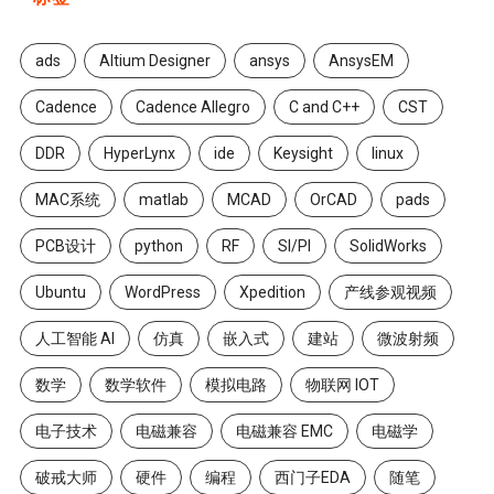
ads
Altium Designer
ansys
AnsysEM
Cadence
Cadence Allegro
C and C++
CST
DDR
HyperLynx
ide
Keysight
linux
MAC系统
matlab
MCAD
OrCAD
pads
PCB设计
python
RF
SI/PI
SolidWorks
Ubuntu
WordPress
Xpedition
产线参观视频
人工智能 AI
仿真
嵌入式
建站
微波射频
数学
数学软件
模拟电路
物联网 IOT
电子技术
电磁兼容
电磁兼容 EMC
电磁学
破戒大师
硬件
编程
西门子EDA
随笔