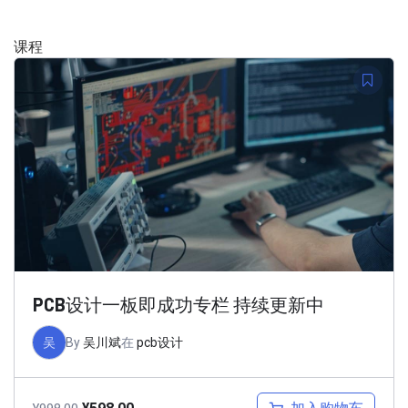
课程
PCB设计一板即成功专栏 持续更新中
吴
By
吴川斌
在
pcb设计