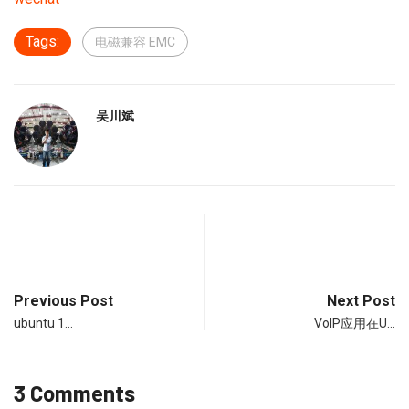
Tags:
电磁兼容 EMC
吴川斌
Previous Post
Next Post
ubuntu 1…
VoIP应用在U…
3 Comments