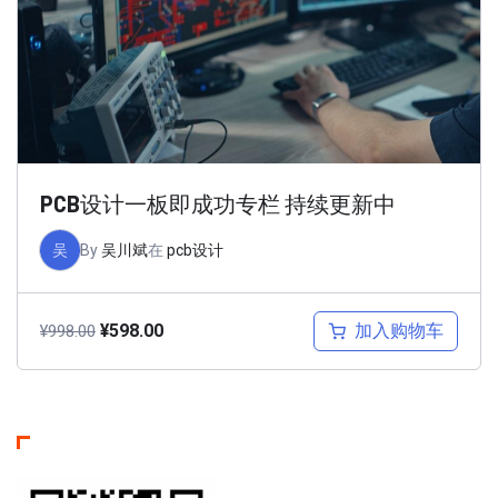
PCB设计一板即成功专栏 持续更新中
吴
By
吴川斌
在
pcb设计
加入购物车
¥
598.00
¥
998.00