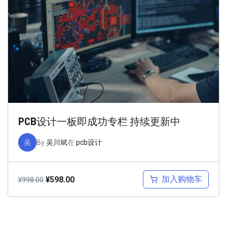
PCB设计一板即成功专栏 持续更新中
吴
By
吴川斌
在
pcb设计
加入购物车
¥
598.00
¥
998.00