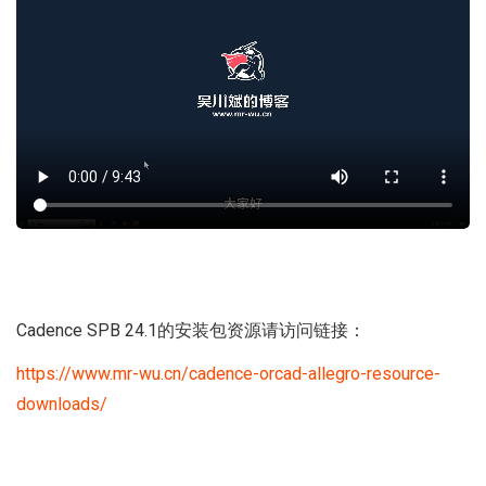
Cadence SPB 24.1的安装包资源请访问链接：
https://www.mr-wu.cn/cadence-orcad-allegro-resource-
downloads/