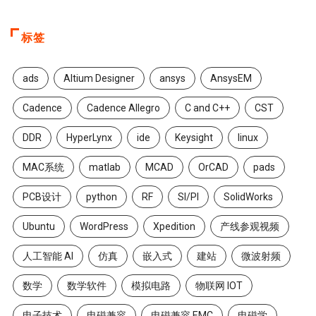
标签
ads
Altium Designer
ansys
AnsysEM
Cadence
Cadence Allegro
C and C++
CST
DDR
HyperLynx
ide
Keysight
linux
MAC系统
matlab
MCAD
OrCAD
pads
PCB设计
python
RF
SI/PI
SolidWorks
Ubuntu
WordPress
Xpedition
产线参观视频
人工智能 AI
仿真
嵌入式
建站
微波射频
数学
数学软件
模拟电路
物联网 IOT
电子技术
电磁兼容
电磁兼容 EMC
电磁学