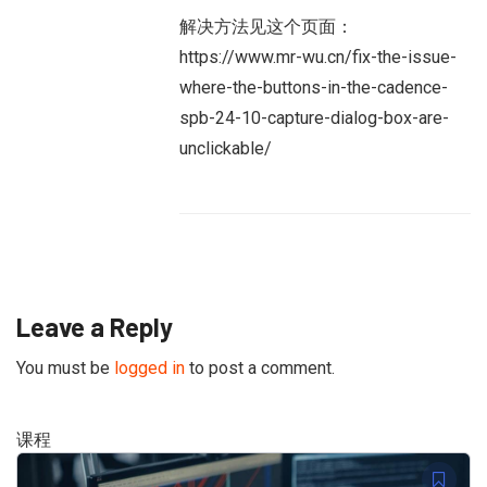
解决方法见这个页面：
https://www.mr-wu.cn/fix-the-issue-
where-the-buttons-in-the-cadence-
spb-24-10-capture-dialog-box-are-
unclickable/
Leave a Reply
You must be
logged in
to post a comment.
课程