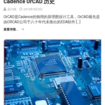
Cadence OrCAD 历史
吴川斌
2015年9月5日
OrCAD是Cadence的御用的原理图设计工具，OrCAD最先是
由ORCAD公司于八十年代末推出的EDA软件 […]
查看详情...