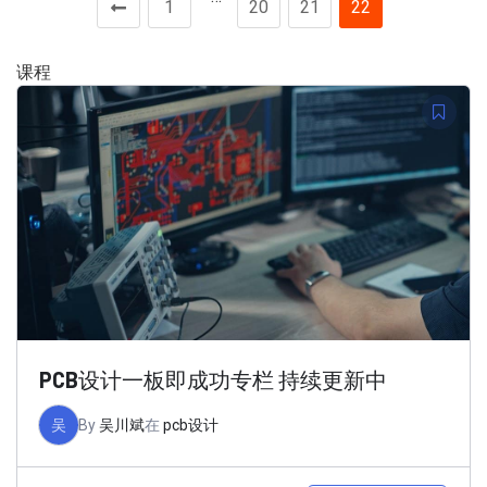
1
20
21
22
课程
PCB设计一板即成功专栏 持续更新中
吴
By
吴川斌
在
pcb设计