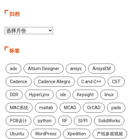
归档
标签
ads
Altium Designer
ansys
AnsysEM
Cadence
Cadence Allegro
C and C++
CST
DDR
HyperLynx
ide
Keysight
linux
MAC系统
matlab
MCAD
OrCAD
pads
PCB设计
python
RF
SI/PI
SolidWorks
Ubuntu
WordPress
Xpedition
产线参观视频