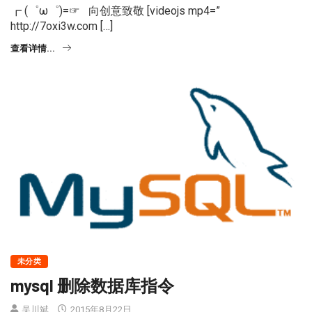
┏ (゜ω゜)=☞ 向创意致敬 [videojs mp4=”
http://7oxi3w.com […]
查看详情...
未分类
mysql 删除数据库指令
吴川斌
2015年8月22日