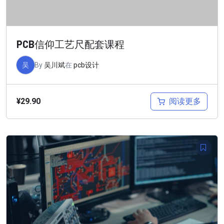
PCB信仰工艺尺配套课程
吴
By
吴川斌
在
pcb设计
阅读更多
¥
29.90