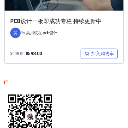
PCB设计一板即成功专栏 持续更新中
吴
By
吴川斌
在
pcb设计
加入购物车
¥
598.00
¥
998.00