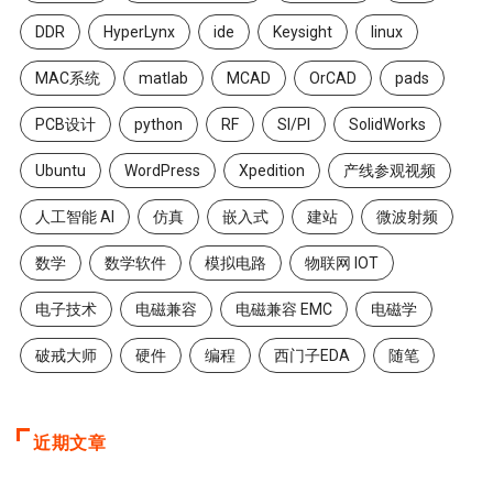
DDR
HyperLynx
ide
Keysight
linux
MAC系统
matlab
MCAD
OrCAD
pads
PCB设计
python
RF
SI/PI
SolidWorks
Ubuntu
WordPress
Xpedition
产线参观视频
人工智能 AI
仿真
嵌入式
建站
微波射频
数学
数学软件
模拟电路
物联网 IOT
电子技术
电磁兼容
电磁兼容 EMC
电磁学
破戒大师
硬件
编程
西门子EDA
随笔
近期文章