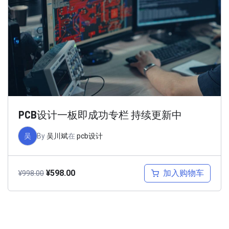
PCB设计一板即成功专栏 持续更新中
吴
By
吴川斌
在
pcb设计
加入购物车
¥
598.00
¥
998.00