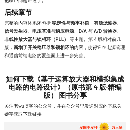
把噪声问题讲透了。
后续章节
完整的内容体系还包括
稳定性与频率补偿
、
有源滤波器
、
信号发生器
、
电压基准与稳压电源
、
D/A 与 A/D 转换器
、
非线性放大器与锁相环（PLL）
等主题。第 4 版相对前几
版，
新增了开关稳压器和锁相环的内容
，使得它在电源管理
和通信前端电路的覆盖面上进一步完善。
如何下载《基于运算放大器和模拟集成
电路的电路设计》（原书第 4 版·精编
版） 图书分享
关注老wu博客的公众号
，并在公众号里发送对应的
下载关
键字
获取下载链接