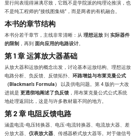
里行间表现得淋漓尽致，它既不是学院派的纯理论推演，也
不是纯工程师的”接线图集锦”，而是两者的有机融合。
本书的章节结构
本书分若干章节，主线非常清晰：从
理想运放
到
实际器件
的限制
，再到
面向应用的电路设计
。
第 1 章 运算放大器基础
从放大器和运放的概念出发，讨论基本运放结构、理想运放
电路分析、负反馈、反馈拓扑、
环路增益与布莱克曼公式
（Blackman’s Formula）
以及供电问题。第 4 版的一大改
进就是
更透彻地阐述了负反馈
，用布莱克曼公式公式系统
地处理返回比，这是与许多教材最不同的地方。
第 2 章 电阻反馈电路
涵盖电流-电压转换器、电压-电流转换器、电流放大器、差
分放大器、
仪表放大器
、传感器桥式放大器等。对于做信号