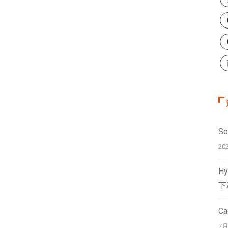
S
20
H
下
C
7