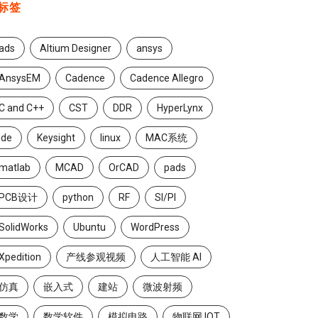
标签
ads
Altium Designer
ansys
AnsysEM
Cadence
Cadence Allegro
C and C++
CST
DDR
HyperLynx
ide
Keysight
linux
MAC系统
matlab
MCAD
OrCAD
pads
PCB设计
python
RF
SI/PI
SolidWorks
Ubuntu
WordPress
Xpedition
产线参观视频
人工智能 AI
仿真
嵌入式
建站
微波射频
数学
数学软件
模拟电路
物联网 IOT