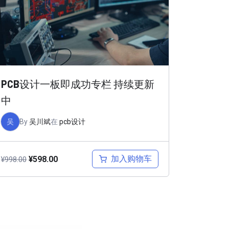
PCB设计一板即成功专栏 持续更新
中
吴
By
吴川斌
在
pcb设计
加入购物车
¥
598.00
¥
998.00