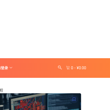
0
-
¥
0.00
与登录
程