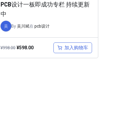
PCB设计一板即成功专栏 持续更新
中
吴
By
吴川斌
在
pcb设计
加入购物车
¥
598.00
¥
998.00