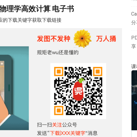
on物理学高效计算 电子书
Ca
应的
下载关键字
获取下载链接
分
P
享
课