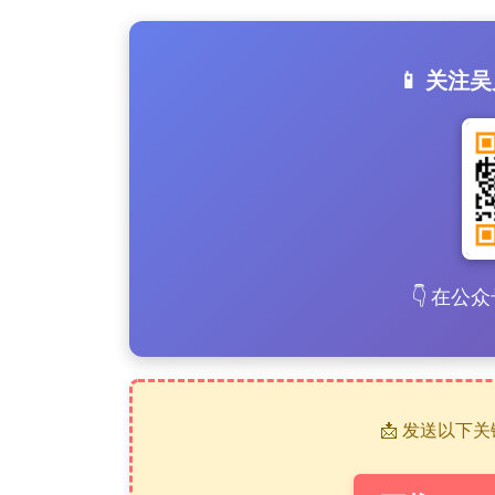
📱 关注
👇 在公
📩 发送以下