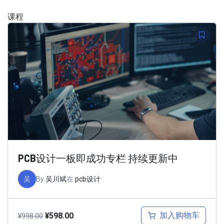
课程
PCB设计一板即成功专栏 持续更新中
吴
By
吴川斌
在
pcb设计
加入购物车
¥
598.00
¥
998.00