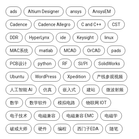
ads
Altium Designer
ansys
AnsysEM
Cadence
Cadence Allegro
C and C++
CST
DDR
HyperLynx
ide
Keysight
linux
MAC系统
matlab
MCAD
OrCAD
pads
PCB设计
python
RF
SI/PI
SolidWorks
Ubuntu
WordPress
Xpedition
产线参观视频
人工智能 AI
仿真
嵌入式
建站
微波射频
数学
数学软件
模拟电路
物联网 IOT
电子技术
电磁兼容
电磁兼容 EMC
电磁学
破戒大师
硬件
编程
西门子EDA
随笔