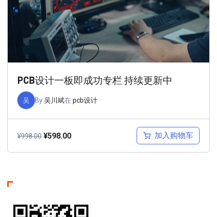
PCB设计一板即成功专栏 持续更新中
吴
By
吴川斌
在
pcb设计
加入购物车
¥
598.00
¥
998.00