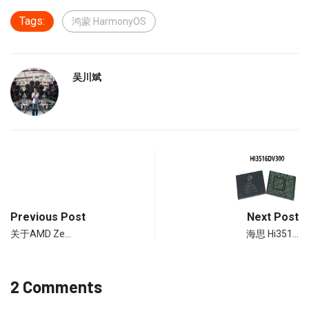
Tags:
鸿蒙 HarmonyOS
吴川斌
Previous Post
Next Post
关于AMD Ze…
海思 Hi351…
2 Comments