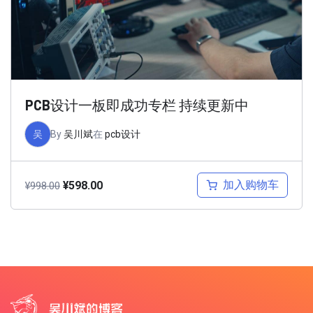
PCB设计一板即成功专栏 持续更新中
吴
By
吴川斌
在
pcb设计
加入购物车
¥
598.00
¥
998.00