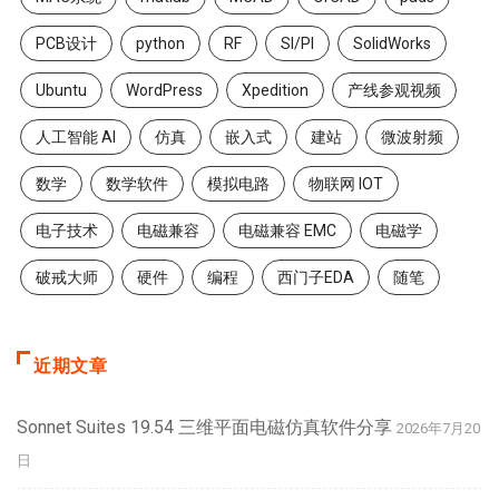
PCB设计
python
RF
SI/PI
SolidWorks
Ubuntu
WordPress
Xpedition
产线参观视频
人工智能 AI
仿真
嵌入式
建站
微波射频
数学
数学软件
模拟电路
物联网 IOT
电子技术
电磁兼容
电磁兼容 EMC
电磁学
破戒大师
硬件
编程
西门子EDA
随笔
近期文章
Sonnet Suites 19.54 三维平面电磁仿真软件分享
2026年7月20
日