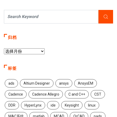
归档
标签
ads
Altium Designer
ansys
AnsysEM
Cadence
Cadence Allegro
C and C++
CST
DDR
HyperLynx
ide
Keysight
linux
MAC系统
matlab
MCAD
OrCAD
pads