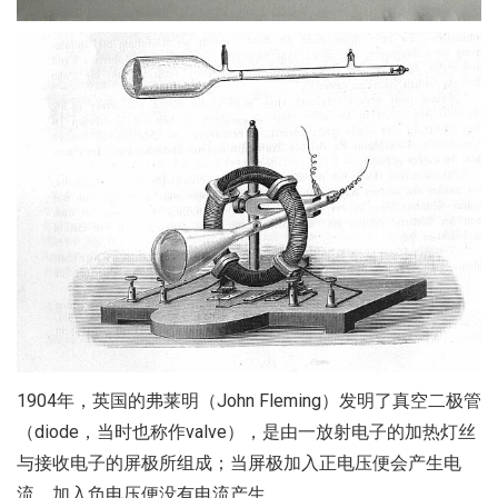
1904年，英国的弗莱明（John Fleming）发明了真空二极管
（diode，当时也称作valve），是由一放射电子的加热灯丝
与接收电子的屏极所组成；当屏极加入正电压便会产生电
流，加入负电压便没有电流产生。