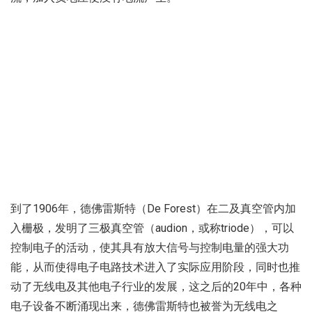
到了1906年，德佛雷斯特（De Forest）在二及真空管内加
入栅极，发明了三极真空管（audion，或称triode），可以
控制电子的活动，使其具有放大信号与控制电量的强大功
能，从而使得电子电路技术进入了实际应用阶段，同时也推
动了无线电及其他电子行业的发展，这之后的20年中，各种
电子设备不断涌现出来，德佛雷斯特也被誉为无线电之