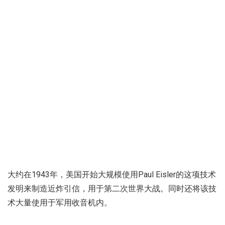
大约在1943年，美国开始大规模使用Paul Eisler的这项技术
发明来制造近炸引信，用于第二次世界大战。同时还将该技
术大量使用于军用收音机内。