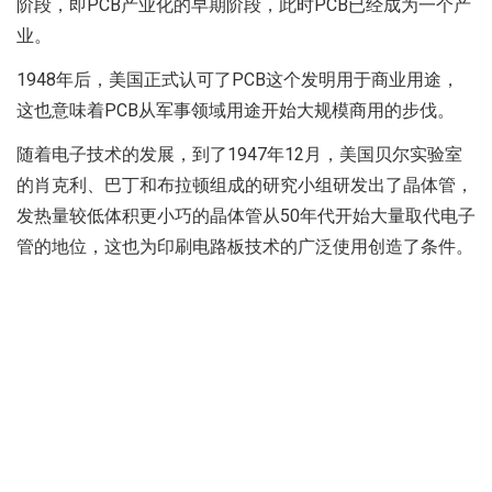
阶段，即PCB产业化的早期阶段，此时PCB已经成为一个产
业。
1948年后，美国正式认可了PCB这个发明用于商业用途，
这也意味着PCB从军事领域用途开始大规模商用的步伐。
随着电子技术的发展，到了1947年12月，美国贝尔实验室
的肖克利、巴丁和布拉顿组成的研究小组研发出了晶体管，
发热量较低体积更小巧的晶体管从50年代开始大量取代电子
管的地位，这也为印刷电路板技术的广泛使用创造了条件。