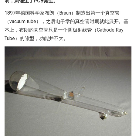
明，则催生了PCB诞生。
1897年德国科学家布朗（Braun）制造出第一个真空管
（vacuum tube），之后电子学的真空管时期就此展开。基
本上，布朗的真空管只是一个阴极射线管（Cathode Ray
Tube）的雏型，功能并不大。