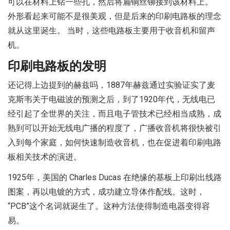
可以在材料上钻一些孔，然后将扁铜丝铆接到该材料上。
外形看起来可能不是很美观，但是后来的印刷电路板的理念
就从这里诞生。 当时，这些电路板主要用于收音机和留声
机。
印刷电路板的发明
还记得上边提到的赫兹吗，1887年赫兹通过实验证实了麦
克斯韦关于电磁波的预测之后，到了1920年代，无线电已
经引起了全世界的关注，而且电子管技术已经相当成熟，成
熟到可以开始无线电广播的程度了，广播收音机将很快被引
入到每个家庭，如何快速制造收音机，也在促进着印刷电路
板相关技术的演进。
1925年，美国的 Charles Ducas 在绝缘的基板上印刷出线路
图案，再以电镀的方式，成功建立导体作配线。这时，
“PCB”这个名词就诞生了。这种方法使得制造电器变得容
易。