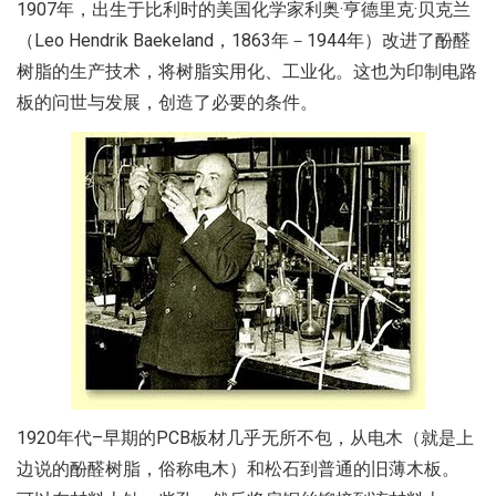
1907年，出生于比利时的美国化学家利奥·亨德里克·贝克兰
（Leo Hendrik Baekeland，1863年－1944年）改进了酚醛
树脂的生产技术，将树脂实用化、工业化。这也为印制电路
板的问世与发展，创造了必要的条件。
1920年代–早期的PCB板材几乎无所不包，从电木（就是上
边说的酚醛树脂，俗称电木）和松石到普通的旧薄木板。