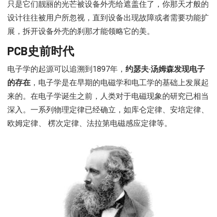
只是它们靓丽的光芒被设备外壳给遮盖住了，你那天才般的
设计往往被用户所忽视，直到设备出现故障或者需要功能扩
展，拆开设备外壳的刹那才能领略它的美。
PCB史前时代
电子学的起源可以追溯到1897年，
约瑟夫·汤姆森发现电子
的存在
，电子学是在早期的电磁学和电工学的基础上发展起
来的。在电子学诞生之前，人类对于电磁现象的研究已相当
深入。一系列物理定律已经确立，如库仑定律、安培定律、
欧姆定律、 楞次定律、法拉第电磁感应定律等。