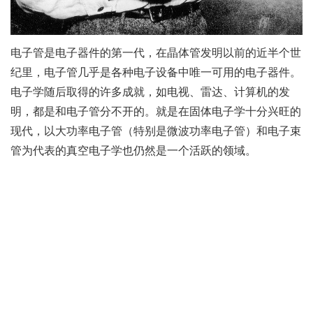
电子管是电子器件的第一代，在晶体管发明以前的近半个世
纪里，电子管几乎是各种电子设备中唯一可用的电子器件。
电子学随后取得的许多成就，如电视、雷达、计算机的发
明，都是和电子管分不开的。就是在固体电子学十分兴旺的
现代，以大功率电子管（特别是微波功率电子管）和电子束
管为代表的真空电子学也仍然是一个活跃的领域。