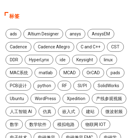
标签
ads
Altium Designer
ansys
AnsysEM
Cadence
Cadence Allegro
C and C++
CST
DDR
HyperLynx
ide
Keysight
linux
MAC系统
matlab
MCAD
OrCAD
pads
PCB设计
python
RF
SI/PI
SolidWorks
Ubuntu
WordPress
Xpedition
产线参观视频
人工智能 AI
仿真
嵌入式
建站
微波射频
数学
数学软件
模拟电路
物联网 IOT
电子技术
电磁兼容
电磁兼容 EMC
电磁学