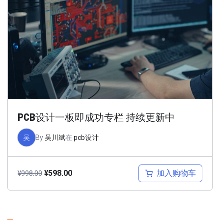
PCB设计一板即成功专栏 持续更新中
吴
By
吴川斌
在
pcb设计
加入购物车
¥
598.00
¥
998.00