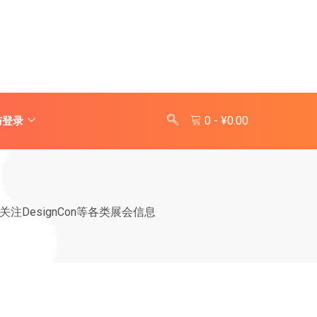
0
-
¥
0.00
与登录
DesignCon等各类展会信息