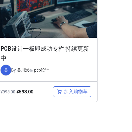
PCB设计一板即成功专栏 持续更新
中
吴
By
吴川斌
在
pcb设计
加入购物车
¥
598.00
¥
998.00