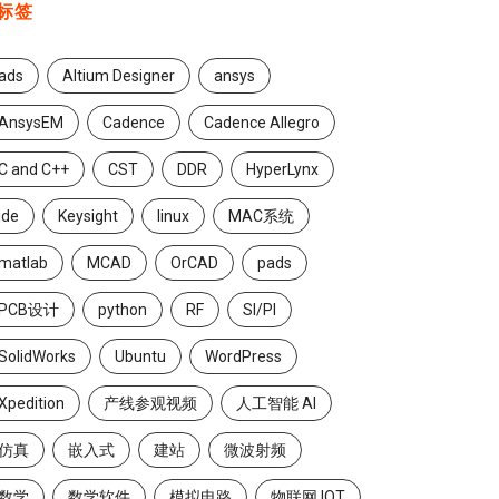
标签
ads
Altium Designer
ansys
AnsysEM
Cadence
Cadence Allegro
C and C++
CST
DDR
HyperLynx
ide
Keysight
linux
MAC系统
matlab
MCAD
OrCAD
pads
PCB设计
python
RF
SI/PI
SolidWorks
Ubuntu
WordPress
Xpedition
产线参观视频
人工智能 AI
仿真
嵌入式
建站
微波射频
数学
数学软件
模拟电路
物联网 IOT