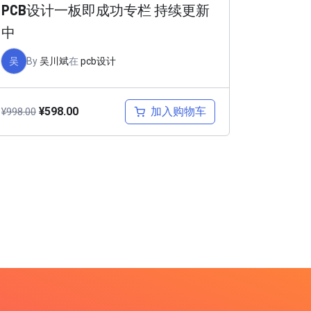
PCB设计一板即成功专栏 持续更新
中
吴
By
吴川斌
在
pcb设计
加入购物车
¥
598.00
¥
998.00