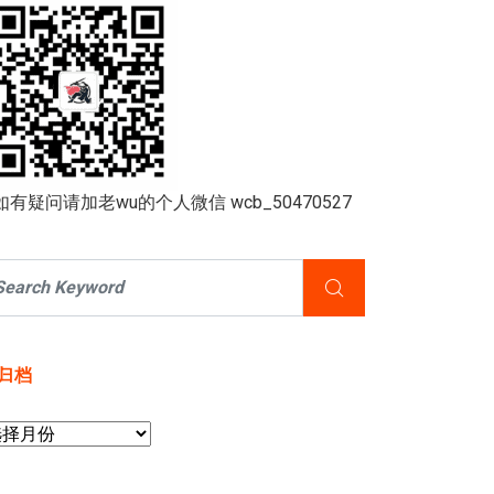
如有疑问请加老wu的个人微信 wcb_50470527
归档