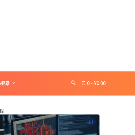
0
-
¥
0.00
与登录
程