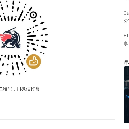
Ca
分
P
享
课
二维码，用微信打赏