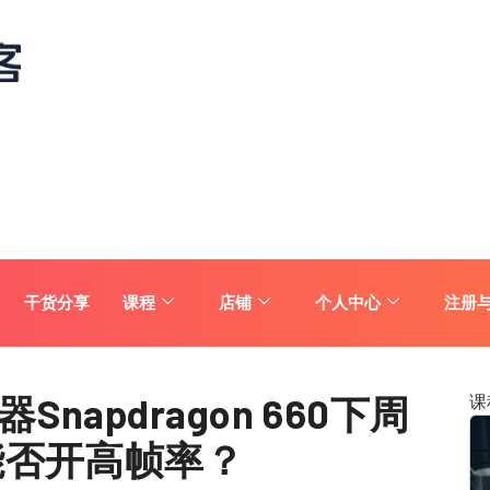
干货分享
课程
店铺
个人中心
注册
apdragon 660下周
课
能否开高帧率？