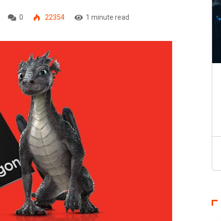
0
22354
1 minute read