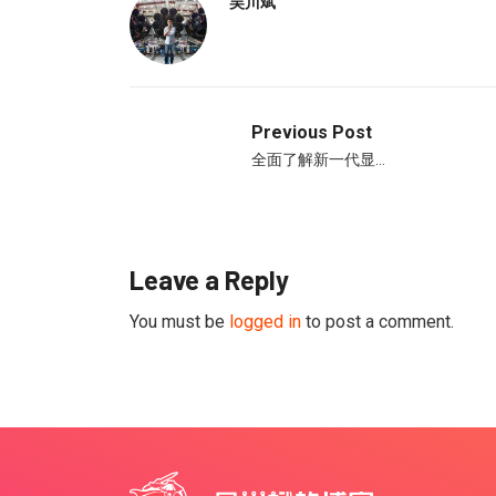
吴川斌
Previous Post
全面了解新一代显…
Leave a Reply
You must be
logged in
to post a comment.