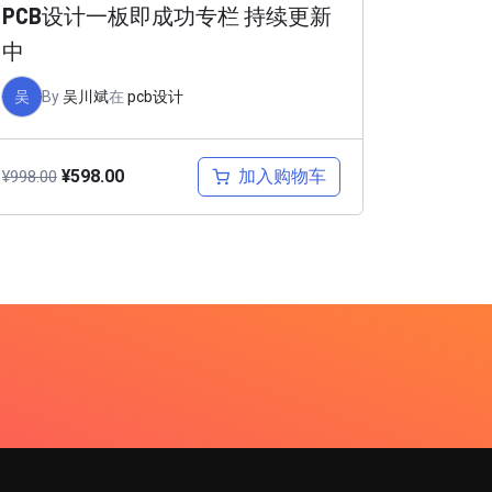
PCB设计一板即成功专栏 持续更新
中
吴
By
吴川斌
在
pcb设计
加入购物车
¥
598.00
¥
998.00