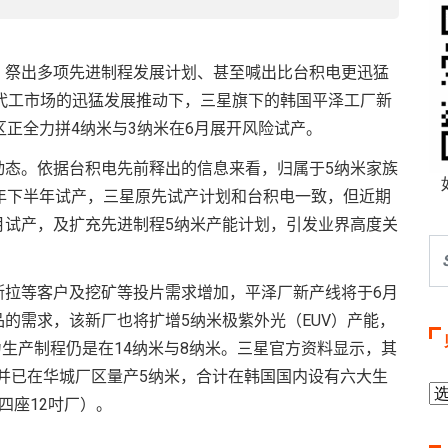
，祭出多项先进制程发展计划、甚至喊出比台积电更迅猛
代工市场的迅猛发展推动下，三星旗下的韩国平泽工厂新
区正全力拼4纳米与3纳米在6月展开风险试产。
动态。依据台积电先前释出的信息来看，归属于5纳米家族
年下半年试产，三星原先试产计划和台积电一致，但近期
月试产，及扩充先进制程5纳米产能计划，引发业界高度关
斯拉等客户及挖矿等投片需求增加，平泽厂新产线将于6月
的需求，该新厂也将扩增5纳米极紫外光（EUV）产能，
力生产制程仍是在14纳米与8纳米。三星官方资料显示，其
，并已在华城厂区量产5纳米，合计在韩国国内设有六大生
四座12吋厂）。