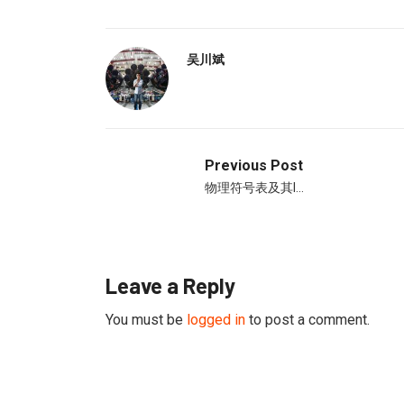
吴川斌
Previous Post
物理符号表及其l…
Leave a Reply
You must be
logged in
to post a comment.