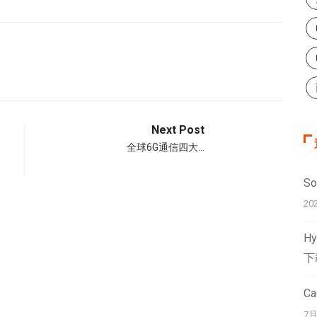
Next Post
全球6G通信四大…
S
20
H
下
C
7