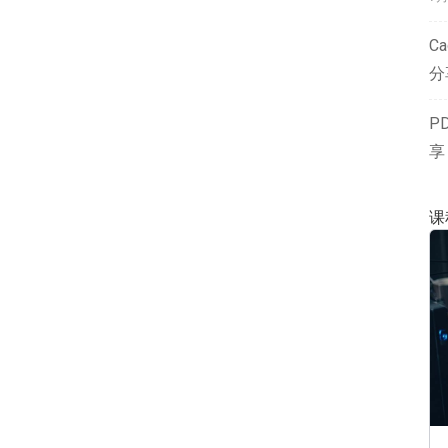
Ca
分
P
享
课