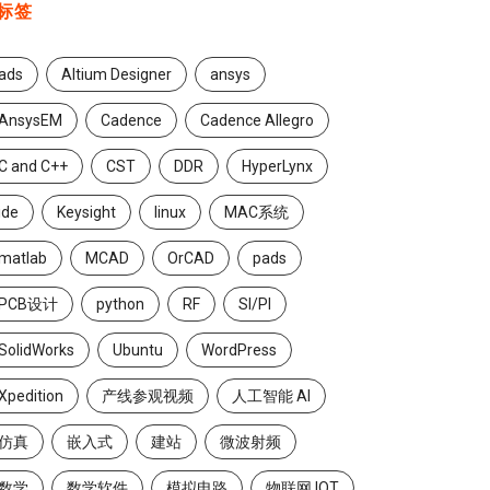
标签
ads
Altium Designer
ansys
AnsysEM
Cadence
Cadence Allegro
C and C++
CST
DDR
HyperLynx
ide
Keysight
linux
MAC系统
matlab
MCAD
OrCAD
pads
PCB设计
python
RF
SI/PI
SolidWorks
Ubuntu
WordPress
Xpedition
产线参观视频
人工智能 AI
仿真
嵌入式
建站
微波射频
数学
数学软件
模拟电路
物联网 IOT