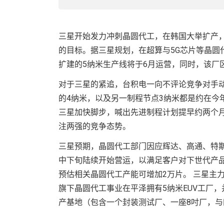
三星开始发力冲刺晶圆代工，在韩国大举扩产
的目标。据三星规划，在超算与5G芯片等晶圆
扩建的5纳米生产线将于6月运营，同时，该厂
对于三星的紧追，台积电一向不评论竞争对手
的4纳米，以及另一制程节点3纳米都是约在今
三星加快脚步，喊出先进制程计划提早约两个
注两强的竞争态势。
三星预期，晶圆代工部门因应辉达、高通、特
中下旬陆续开始营运，以满足客户对下世代产品
预估相关晶圆代工产能可增加2万片。 三星主
旗下晶圆代工事业在平泽拥有5纳米EUV工厂
产基地（包含一个封装测试厂、一座8吋厂，与