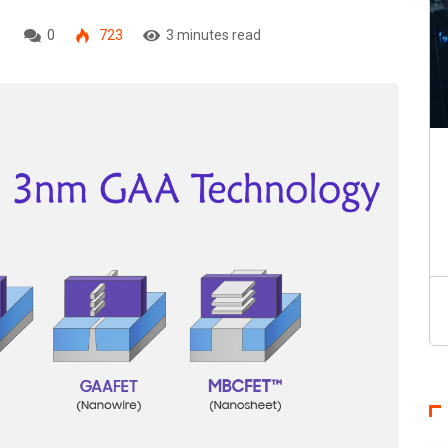
0
723
3 minutes read