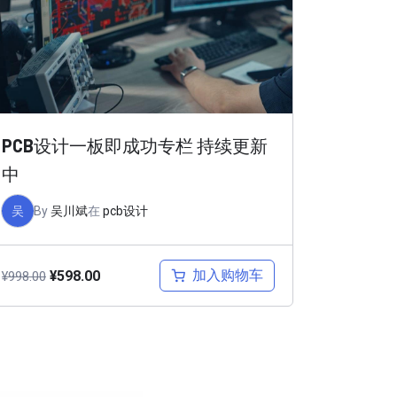
PCB设计一板即成功专栏 持续更新
中
吴
By
吴川斌
在
pcb设计
加入购物车
¥
598.00
¥
998.00