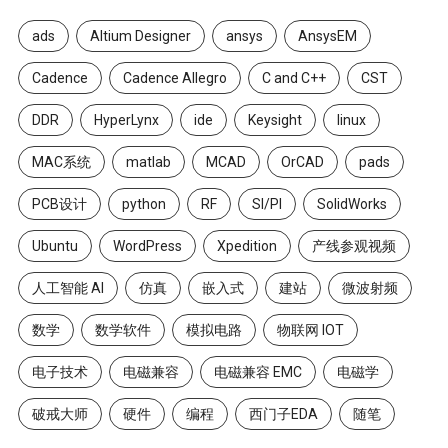
ads
Altium Designer
ansys
AnsysEM
Cadence
Cadence Allegro
C and C++
CST
DDR
HyperLynx
ide
Keysight
linux
MAC系统
matlab
MCAD
OrCAD
pads
PCB设计
python
RF
SI/PI
SolidWorks
Ubuntu
WordPress
Xpedition
产线参观视频
人工智能 AI
仿真
嵌入式
建站
微波射频
数学
数学软件
模拟电路
物联网 IOT
电子技术
电磁兼容
电磁兼容 EMC
电磁学
破戒大师
硬件
编程
西门子EDA
随笔