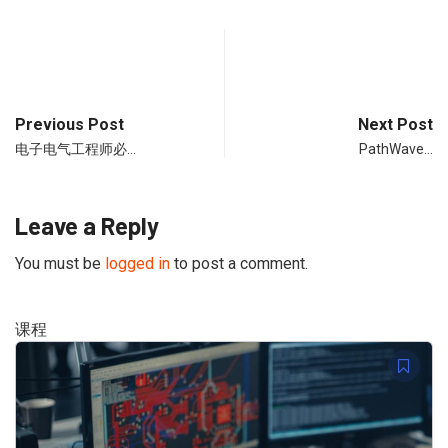
Previous Post
Next Post
电子电气工程师必…
PathWave…
Leave a Reply
You must be
logged in
to post a comment.
课程