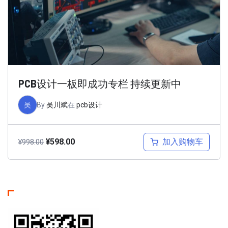
PCB设计一板即成功专栏 持续更新中
吴
By
吴川斌
在
pcb设计
加入购物车
¥
598.00
¥
998.00