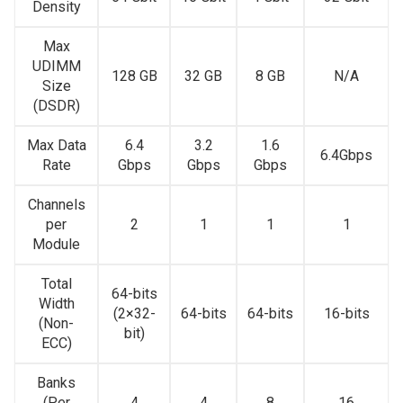
Density
Max
UDIMM
128 GB
32 GB
8 GB
N/A
Size
(DSDR)
Max Data
6.4
3.2
1.6
6.4Gbps
Rate
Gbps
Gbps
Gbps
Channels
per
2
1
1
1
Module
Total
64-bits
Width
(2×32-
64-bits
64-bits
16-bits
(Non-
bit)
ECC)
Banks
(Per
4
4
8
16