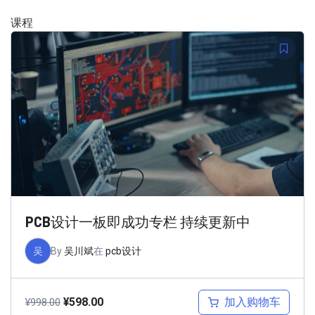
课程
PCB设计一板即成功专栏 持续更新中
吴
By
吴川斌
在
pcb设计
加入购物车
¥
598.00
¥
998.00