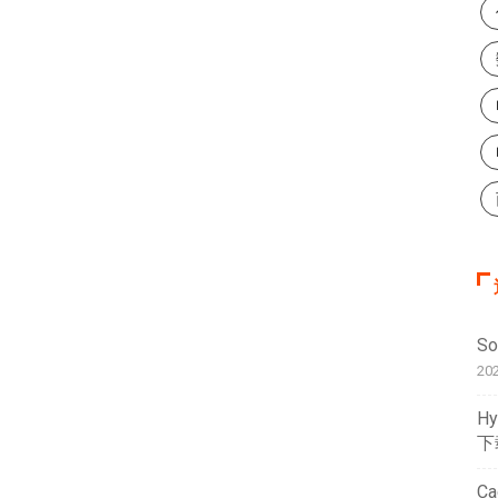
S
20
H
下
C