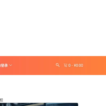
0
-
¥
0.00
与登录
程