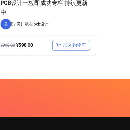
PCB设计一板即成功专栏 持续更新
中
吴
By
吴川斌
在
pcb设计
加入购物车
¥
598.00
¥
998.00