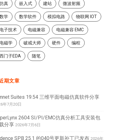
仿真
嵌入式
建站
微波射频
数学
数学软件
模拟电路
物联网 IOT
电子技术
电磁兼容
电磁兼容 EMC
电磁学
破戒大师
硬件
编程
西门子EDA
随笔
近期文章
onnet Suites 19.54 三维平面电磁仿真软件分享
26年7月20日
yperLynx 2604 SI/PI/EMC仿真分析工具安装包
载分享
2026年7月6日
adence SPB 25.1 的040号更新补丁已发布
2026年