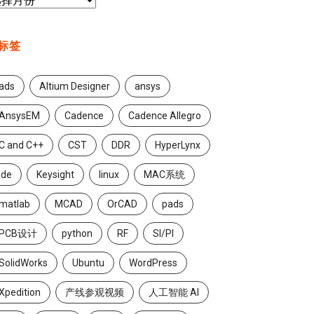
标签
ads
Altium Designer
ansys
AnsysEM
Cadence
Cadence Allegro
C and C++
CST
DDR
HyperLynx
ide
Keysight
linux
MAC系统
matlab
MCAD
OrCAD
pads
PCB设计
python
RF
SI/PI
SolidWorks
Ubuntu
WordPress
Xpedition
产线参观视频
人工智能 AI