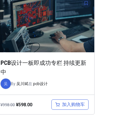
PCB设计一板即成功专栏 持续更新
中
吴
By
吴川斌
在
pcb设计
加入购物车
¥
598.00
¥
998.00