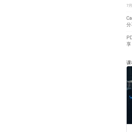
7
Ca
分
P
享
课