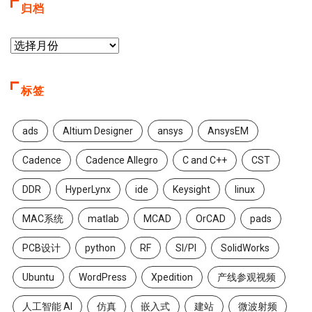
归档
标签
ads
Altium Designer
ansys
AnsysEM
Cadence
Cadence Allegro
C and C++
CST
DDR
HyperLynx
ide
Keysight
linux
MAC系统
matlab
MCAD
OrCAD
pads
PCB设计
python
RF
SI/PI
SolidWorks
Ubuntu
WordPress
Xpedition
产线参观视频
人工智能 AI
仿真
嵌入式
建站
微波射频