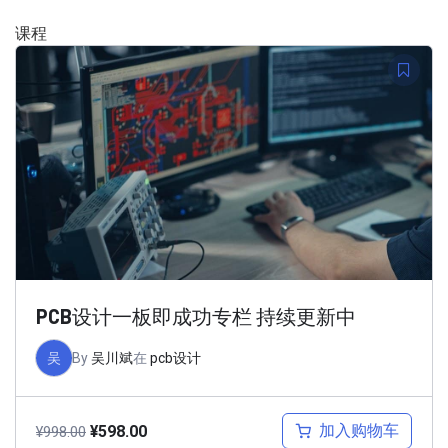
课程
PCB设计一板即成功专栏 持续更新中
吴
By
吴川斌
在
pcb设计
加入购物车
¥
598.00
¥
998.00