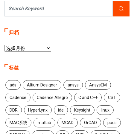
归档
标签
ads
Altium Designer
ansys
AnsysEM
Cadence
Cadence Allegro
C and C++
CST
DDR
HyperLynx
ide
Keysight
linux
MAC系统
matlab
MCAD
OrCAD
pads