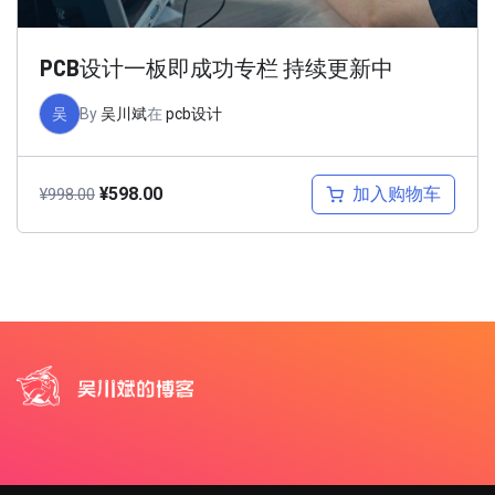
PCB设计一板即成功专栏 持续更新中
吴
By
吴川斌
在
pcb设计
加入购物车
¥
598.00
¥
998.00