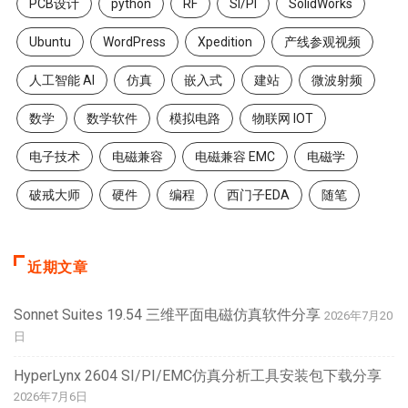
PCB设计
python
RF
SI/PI
SolidWorks
Ubuntu
WordPress
Xpedition
产线参观视频
人工智能 AI
仿真
嵌入式
建站
微波射频
数学
数学软件
模拟电路
物联网 IOT
电子技术
电磁兼容
电磁兼容 EMC
电磁学
破戒大师
硬件
编程
西门子EDA
随笔
近期文章
Sonnet Suites 19.54 三维平面电磁仿真软件分享
2026年7月20
日
HyperLynx 2604 SI/PI/EMC仿真分析工具安装包下载分享
2026年7月6日