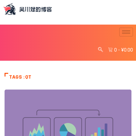
0
-
¥
0.00
TAGS :QT