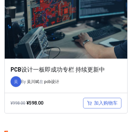
PCB设计一板即成功专栏 持续更新中
吴
By
吴川斌
在
pcb设计
加入购物车
¥
598.00
¥
998.00