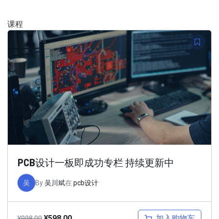
课程
PCB设计一板即成功专栏 持续更新中
吴
By
吴川斌
在
pcb设计
加入购物车
¥
598.00
¥
998.00