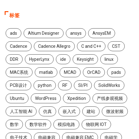
标签
ads
Altium Designer
ansys
AnsysEM
Cadence
Cadence Allegro
C and C++
CST
DDR
HyperLynx
ide
Keysight
linux
MAC系统
matlab
MCAD
OrCAD
pads
PCB设计
python
RF
SI/PI
SolidWorks
Ubuntu
WordPress
Xpedition
产线参观视频
人工智能 AI
仿真
嵌入式
建站
微波射频
数学
数学软件
模拟电路
物联网 IOT
电子技术
电磁兼容
电磁兼容 EMC
电磁学