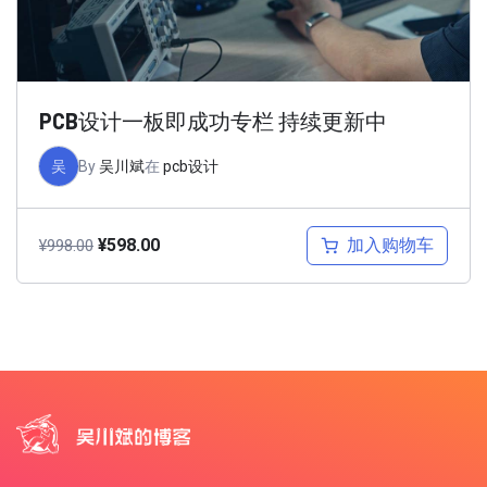
PCB设计一板即成功专栏 持续更新中
吴
By
吴川斌
在
pcb设计
加入购物车
¥
598.00
¥
998.00