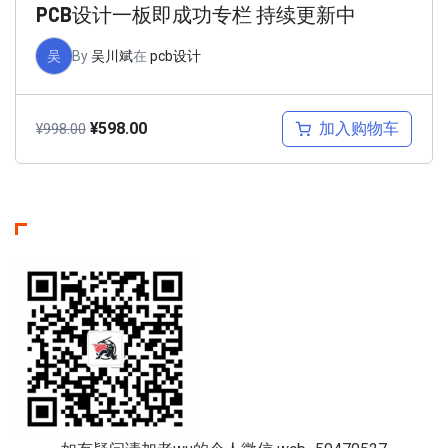
PCB设计一板即成功专栏 持续更新中
吴
By
吴川斌
在
pcb设计
加入购物车
¥
598.00
¥
998.00