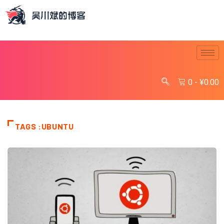
0
-
¥
0.00
TAGS :UBUNTU