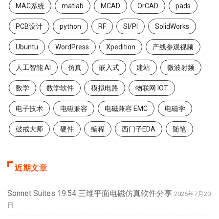
MAC系统
matlab
MCAD
OrCAD
pads
PCB设计
python
RF
SI/PI
SolidWorks
Ubuntu
WordPress
Xpedition
产线参观视频
人工智能 AI
仿真
嵌入式
建站
微波射频
数学
数学软件
模拟电路
物联网 IOT
电子技术
电磁兼容
电磁兼容 EMC
电磁学
破戒大师
硬件
编程
西门子EDA
随笔
近期文章
Sonnet Suites 19.54 三维平面电磁仿真软件分享
2026年7月20
日