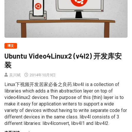
博文
Ubuntu Video4Linux2 (v4l2) 开发库安
装
吴川斌
2014年10月9日
Linux下视频开发居家必备之良药.libv4l is a collection of
libraries which adds a thin abstraction layer on top of
video4linux2 devices. The purpose of this (thin) layer is to
make it easy for application writers to support a wide
variety of devices without having to write separate code for
different devices in the same class. libv4l consists of 3
different libraries: libv4lconvert, libv4l1 and libv4l2.