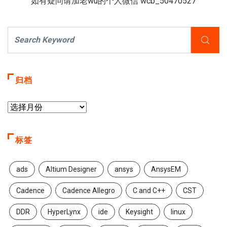
如有疑问请加老wu的个人微信 wcb_50470527
归档
标签
ads
Altium Designer
ansys
AnsysEM
Cadence
Cadence Allegro
C and C++
CST
DDR
HyperLynx
ide
Keysight
linux