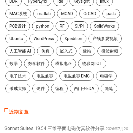
DDR
HyperLynx
ide
Keysight
linux
MAC系统
matlab
MCAD
OrCAD
pads
PCB设计
python
RF
SI/PI
SolidWorks
Ubuntu
WordPress
Xpedition
产线参观视频
人工智能 AI
仿真
嵌入式
建站
微波射频
数学
数学软件
模拟电路
物联网 IOT
电子技术
电磁兼容
电磁兼容 EMC
电磁学
破戒大师
硬件
编程
西门子EDA
随笔
近期文章
Sonnet Suites 19.54 三维平面电磁仿真软件分享
2026年7月20