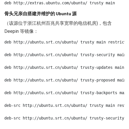
deb http://extras.ubuntu.com/ubuntu/ trusty main
骨头兄亲自搭建并维护的 Ubuntu 源
（该源位于浙江杭州百兆共享宽带的电信机房)，包含
Deepin 等镜像：
deb http://ubuntu.srt.cn/ubuntu/ trusty main restricte
deb http://ubuntu.srt.cn/ubuntu/ trusty-security main 
deb http://ubuntu.srt.cn/ubuntu/ trusty-updates main r
deb http://ubuntu.srt.cn/ubuntu/ trusty-proposed main 
deb http://ubuntu.srt.cn/ubuntu/ trusty-backports main
deb-src http://ubuntu.srt.cn/ubuntu/ trusty main restr
deb-src http://ubuntu.srt.cn/ubuntu/ trusty-security m