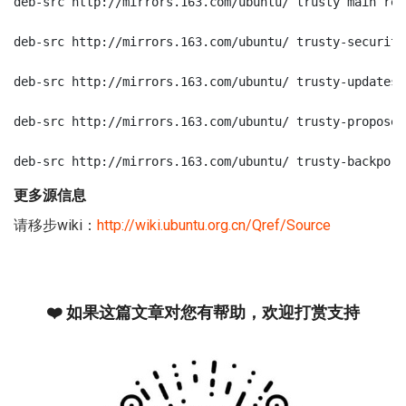
deb-src http://mirrors.163.com/ubuntu/ trusty main res
deb-src http://mirrors.163.com/ubuntu/ trusty-security
deb-src http://mirrors.163.com/ubuntu/ trusty-updates 
deb-src http://mirrors.163.com/ubuntu/ trusty-proposed
deb-src http://mirrors.163.com/ubuntu/ trusty-backport
更多源信息
请移步wiki：
http://wiki.ubuntu.org.cn/Qref/Source
❤️ 如果这篇文章对您有帮助，欢迎打赏支持