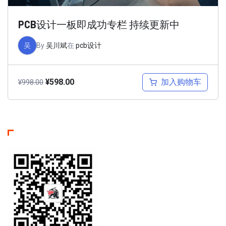
PCB设计一板即成功专栏 持续更新中
吴
By
吴川斌
在
pcb设计
加入购物车
¥
598.00
¥
998.00