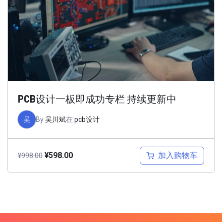
PCB设计一板即成功专栏 持续更新中
吴
By
吴川斌
在
pcb设计
加入购物车
¥
598.00
¥
998.00