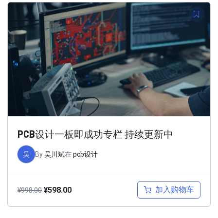
PCB设计一板即成功专栏 持续更新中
吴
By
吴川斌
在
pcb设计
加入购物车
¥
598.00
¥
998.00