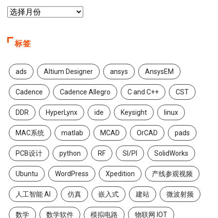
标签
ads
Altium Designer
ansys
AnsysEM
Cadence
Cadence Allegro
C and C++
CST
DDR
HyperLynx
ide
Keysight
linux
MAC系统
matlab
MCAD
OrCAD
pads
PCB设计
python
RF
SI/PI
SolidWorks
Ubuntu
WordPress
Xpedition
产线参观视频
人工智能 AI
仿真
嵌入式
建站
微波射频
数学
数学软件
模拟电路
物联网 IOT