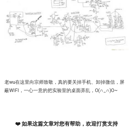
老wu在这里向宗师致敬，真的要关掉手机、卸掉微信，屏
蔽WIFI，一心一意的把实验室的桌面弄乱，O(∩_∩)O~
❤️ 如果这篇文章对您有帮助，欢迎打赏支持