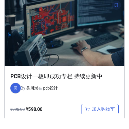
PCB设计一板即成功专栏 持续更新中
吴
By
吴川斌
在
pcb设计
加入购物车
¥
598.00
¥
998.00