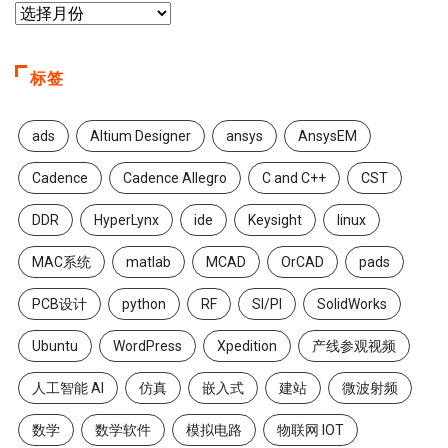
标签
ads
Altium Designer
ansys
AnsysEM
Cadence
Cadence Allegro
C and C++
CST
DDR
HyperLynx
ide
Keysight
linux
MAC系统
matlab
MCAD
OrCAD
pads
PCB设计
python
RF
SI/PI
SolidWorks
Ubuntu
WordPress
Xpedition
产线参观视频
人工智能 AI
仿真
嵌入式
建站
微波射频
数学
数学软件
模拟电路
物联网 IOT