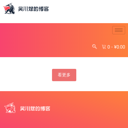
0
-
¥
0.00
看更多