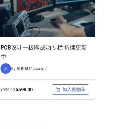
PCB设计一板即成功专栏 持续更新
中
吴
By
吴川斌
在
pcb设计
加入购物车
¥
598.00
¥
998.00