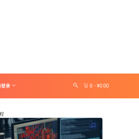
0
-
¥
0.00
与登录
程