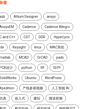
标签
ads
Altium Designer
ansys
AnsysEM
Cadence
Cadence Allegro
C and C++
CST
DDR
HyperLynx
ide
Keysight
linux
MAC系统
matlab
MCAD
OrCAD
pads
PCB设计
python
RF
SI/PI
SolidWorks
Ubuntu
WordPress
Xpedition
产线参观视频
人工智能 AI
仿真
嵌入式
建站
微波射频
数学
数学软件
模拟电路
物联网 IOT