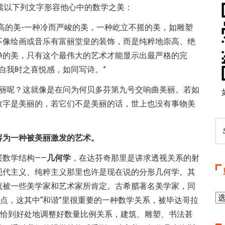
素以下列文字形容他心中的数学之美：
高的美-一种冷而严峻的美，一种屹立不摇的美，如雕塑
不像绘画或音乐有富丽堂皇的装饰，而是纯粹地崇高、绝
净的美，只有这个最伟大的艺术才能显示出最严格的完
自我时之喜悦感，如同写诗。”
美丽呢？这就像是在问为何贝多芬第九号交响曲美丽。若如
数字是美丽的，若它们不是美丽的话，世上也没有事物美
容为一种被美丽激发的艺术。
数学结构——
几何学
，在达芬奇那里是讲求透视关系的射
现代主义、纯粹主义那里也许是现在说的分形几何学。其
就被一些美学家和艺术家所肯定。古希腊著名美学家，同
观点，这其中“和谐”里很重要的一种数学关系，被毕达哥拉
要恰到好处地调整好数量比例关系，建筑、雕塑、书法甚