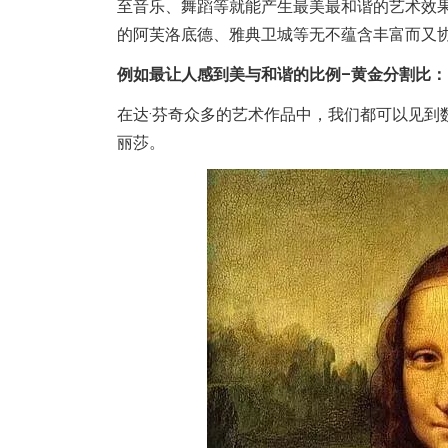
至音乐、舞蹈等就能产生最美最和谐的艺术效
的阿芙洛底德、雅典卫城等无不蕴含丰富而又
例如最让人感到美与和谐的比例–黄金分割比：0.
在达·芬奇众多的艺术作品中，我们都可以见到
丽莎。