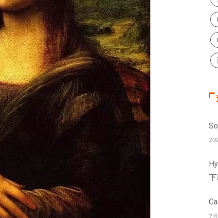
S
20
H
下
C
7