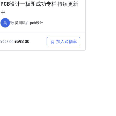
PCB设计一板即成功专栏 持续更新
中
吴
By
吴川斌
在
pcb设计
加入购物车
¥
598.00
¥
998.00