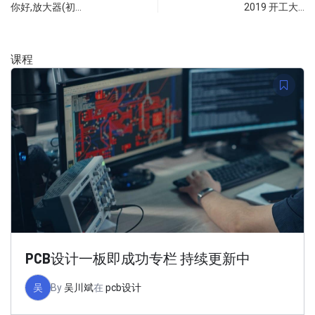
你好,放大器(初…
2019 开工大…
课程
PCB设计一板即成功专栏 持续更新中
吴
By
吴川斌
在
pcb设计