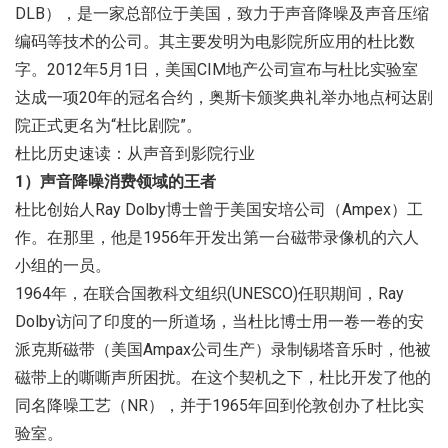
DLB），是一家总部位于美国，致力于声音降噪及声音压缩
编码等技术的公司。其主要发明为电影院所应用的杜比数
字。2012年5月1日，美国CIM地产公司宣布与杜比实验室
达成一项20年的冠名合约，奥斯卡颁奖典礼举办地点柯达剧
院正式更名为“杜比剧院”。
杜比历史速读：从声音到影院行业
1）声音降噪消费领域的王者
杜比创始人Ray Dolby博士曾于美国安培公司（Ampex）工
作。在那里，他是1956年开发出第一台磁带录像机的六人
小组的一员。
1964年，在联合国教科文组织(UNESCO)任职期间，Ray
Dolby访问了印度的一所道场，当杜比博士用一卷一卷的安
派克斯磁带（美国Ampax公司生产）录制锡塔音乐时，他被
磁带上的嘶嘶声所困扰。在这个契机之下，杜比开发了他的
同名降噪工艺（NR），并于1965年回到伦敦创办了杜比实
验室。