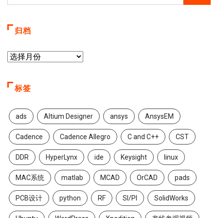
归档
标签
ads
Altium Designer
ansys
AnsysEM
Cadence
Cadence Allegro
C and C++
CST
DDR
HyperLynx
ide
Keysight
linux
MAC系统
matlab
MCAD
OrCAD
pads
PCB设计
python
RF
SI/PI
SolidWorks