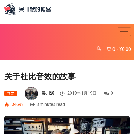
0
-
¥
0.00
关于杜比音效的故事
吴川斌
2019年1月19日
0
博文
34698
3 minutes read