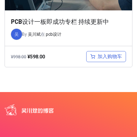
PCB设计一板即成功专栏 持续更新中
吴
By
吴川斌
在
pcb设计
加入购物车
¥
598.00
¥
998.00