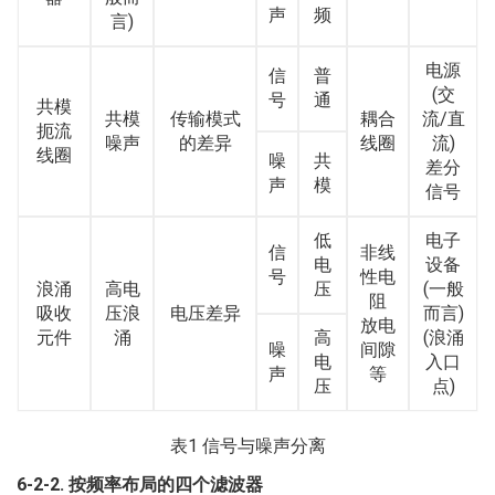
声
频
言)
电源
信
普
(交
号
通
共模
共模
传输模式
耦合
流/直
扼流
噪声
的差异
线圈
流)
线圈
噪
共
差分
声
模
信号
低
电子
信
非线
电
设备
号
性电
浪涌
高电
压
(一般
阻
吸收
压浪
电压差异
而言)
放电
元件
涌
高
(浪涌
噪
间隙
电
入口
声
等
压
点)
表1 信号与噪声分离
6-2-2. 按频率布局的四个滤波器