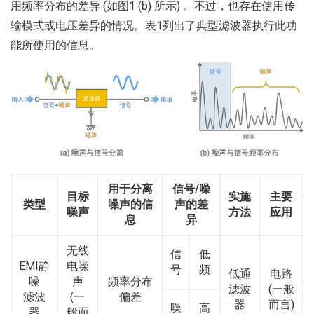
用频率分布的差异 (如图1 (b) 所示) 。不过，也存在使用传
输模式或电压差异的情况。表1列出了典型滤波器执行此功
能所使用的信息。
用于分离
信号/噪
目标
实施
主要
类型
噪声的信
声的差
噪声
方法
应用
息
异
无线
信
低
EMI静
电噪
号
频
低通
电路
噪
声
频率分布
滤波
(一般
滤波
(一
偏差
器
而言)
噪
高
器
般而