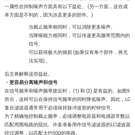
一属性在抑制噪声方面具有以下益处。 (另一方面，这在成
本方面是不利的，因为涉及更多的部件。)
当截止频率相同时，可以消除更多噪声。
当降噪能力相同时，可以传递更高频率范围内的
信号。
可以获得极大的插损 (如果仅有单个部件，将无
法实现) 。
后文将解释这些益处。
・更容易分离噪声和信号
在信号频率和噪声频率接近时， (1) 和 (2) 是有益的。如图9
所示，这样可以在保持信号频率的同时降低噪声。因此，LC
复合滤波器通常用于必须保持脉冲波形的时钟信号。
为了精确地控制截止频率，必须调整电容器和电感器常数以
匹配周围电路的阻抗。许多准备用作信号滤波器的LC滤波器
经过调整，以匹配大约50Ω的电路。