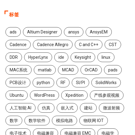
标签
ads
Altium Designer
ansys
AnsysEM
Cadence
Cadence Allegro
C and C++
CST
DDR
HyperLynx
ide
Keysight
linux
MAC系统
matlab
MCAD
OrCAD
pads
PCB设计
python
RF
SI/PI
SolidWorks
Ubuntu
WordPress
Xpedition
产线参观视频
人工智能 AI
仿真
嵌入式
建站
微波射频
数学
数学软件
模拟电路
物联网 IOT
电子技术
电磁兼容
电磁兼容 EMC
电磁学