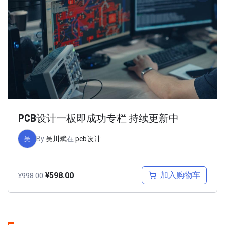
PCB设计一板即成功专栏 持续更新中
吴
By
吴川斌
在
pcb设计
加入购物车
¥
598.00
¥
998.00