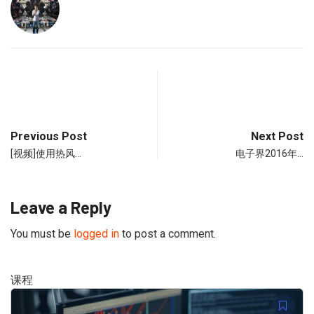
Previous Post
Next Post
[视频]使用热风…
电子界2016年…
Leave a Reply
You must be
logged in
to post a comment.
课程