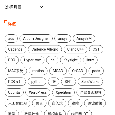
标签
ads
Altium Designer
ansys
AnsysEM
Cadence
Cadence Allegro
C and C++
CST
DDR
HyperLynx
ide
Keysight
linux
MAC系统
matlab
MCAD
OrCAD
pads
PCB设计
python
RF
SI/PI
SolidWorks
Ubuntu
WordPress
Xpedition
产线参观视频
人工智能 AI
仿真
嵌入式
建站
微波射频
数学
数学软件
模拟电路
物联网 IOT