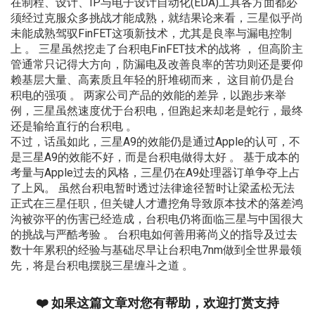
在制程、设计、IP与电子设计自动化(EDA)工具各方面都必
须经过克服众多挑战才能成熟，就结果论来看，三星似乎尚
未能成熟驾驭FinFET这项新技术，尤其是良率与漏电控制
上 。 三星虽然挖走了台积电FinFET技术的战将 ， 但高阶主
管通常只记得大方向，防漏电及改善良率的苦功则还是要仰
赖基层大量、高素质且年轻的肝堆砌而来， 这目前仍是台
积电的强项 。 两家公司产品的效能的差异，以跑步来举
例，三星虽然速度优于台积电，但跑起来却老是蛇行，最终
还是输给直行的台积电 。
不过，话虽如此，三星A9的效能仍是通过Apple的认可，不
是三星A9的效能不好，而是台积电做得太好 。 基于成本的
考量与Apple过去的风格，三星仍在A9处理器订单争夺上占
了上风。 虽然台积电暂时透过法律途径暂时让梁孟松无法
正式在三星任职，但关键人才遭挖角导致原本技术的落差鸿
沟被弥平的伤害已经造成，台积电仍将面临三星与中国很大
的挑战与严酷考验 。 台积电如何善用蒋尚义的指导及过去
数十年累积的经验与基础尽早让台积电7nm做到全世界最领
先，将是台积电摆脱三星缠斗之道 。
❤️ 如果这篇文章对您有帮助，欢迎打赏支持