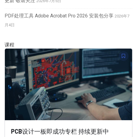
更新 敬请关注
2026年7月5日
PDF处理工具 Adobe Acrobat Pro 2026 安装包分享
2026年7
月4日
课程
PCB设计一板即成功专栏 持续更新中