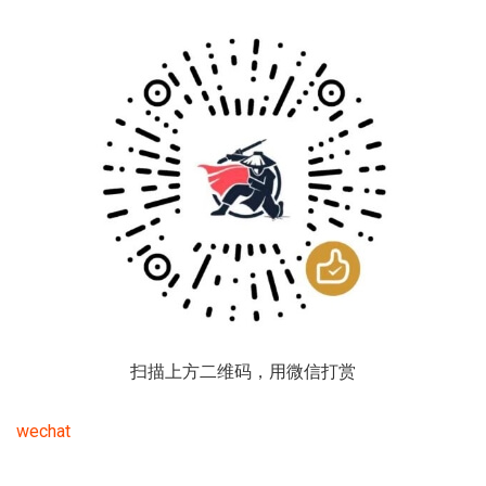
扫描上方二维码，用微信打赏
wechat