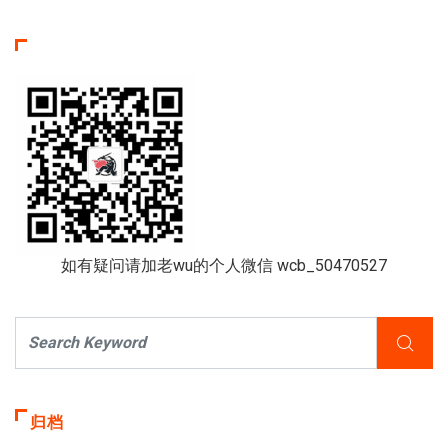
如有疑问请加老wu的个人微信 wcb_50470527
归档