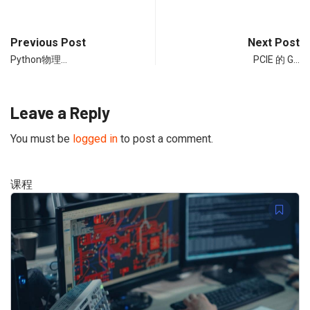
Previous Post
Next Post
Python物理…
PCIE 的 G…
Leave a Reply
You must be
logged in
to post a comment.
课程