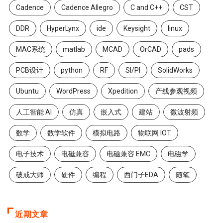
Cadence
Cadence Allegro
C and C++
CST
DDR
HyperLynx
ide
Keysight
linux
MAC系统
matlab
MCAD
OrCAD
pads
PCB设计
python
RF
SI/PI
SolidWorks
Ubuntu
WordPress
Xpedition
产线参观视频
人工智能 AI
仿真
嵌入式
建站
微波射频
数学
数学软件
模拟电路
物联网 IOT
电子技术
电磁兼容
电磁兼容 EMC
电磁学
破戒大师
硬件
编程
西门子EDA
随笔
近期文章