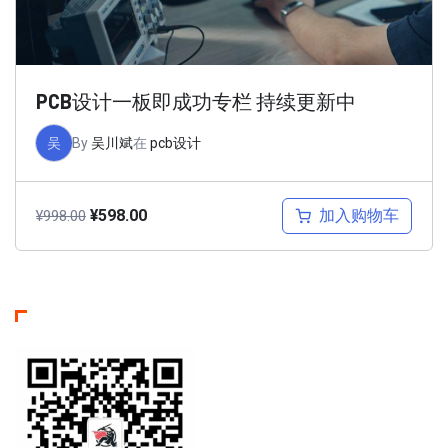
PCB设计一板即成功专栏 持续更新中
吴
By
吴川斌
在
pcb设计
加入购物车
¥
598.00
¥
998.00