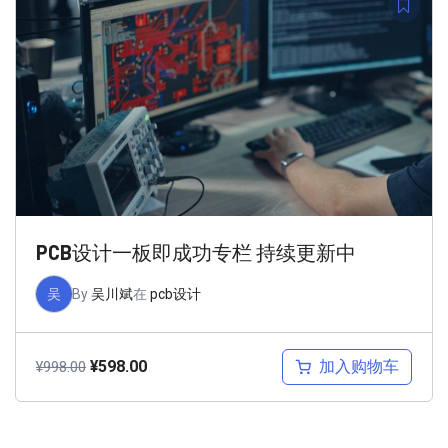
PCB设计一板即成功专栏 持续更新中
吴
By
吴川斌
在
pcb设计
加入购物车
¥
598.00
¥
998.00